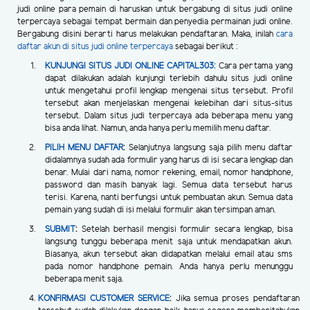
judi online para pemain di haruskan untuk bergabung di situs judi online
terpercaya sebagai tempat bermain dan penyedia permainan judi online.
Bergabung disini berarti harus melakukan pendaftaran. Maka, inilah
cara
daftar akun di situs judi online terpercaya
sebagai berikut :
KUNJUNGI SITUS JUDI ONLINE
CAPITAL303:
Cara pertama yang
dapat dilakukan adalah kunjungi terlebih dahulu situs judi online
untuk mengetahui profil lengkap mengenai situs tersebut. Profil
tersebut akan menjelaskan mengenai kelebihan dari situs-situs
tersebut. Dalam situs judi terpercaya ada beberapa menu yang
bisa anda lihat. Namun, anda hanya perlu memilih menu daftar.
PILIH MENU DAFTAR
:
Selanjutnya langsung saja pilih menu daftar
didalamnya sudah ada formulir yang harus di isi secara lengkap dan
benar. Mulai dari nama, nomor rekening, email, nomor handphone,
password dan masih banyak lagi. Semua data tersebut harus
terisi. Karena, nanti berfungsi untuk pembuatan akun. Semua data
pemain yang sudah di isi melalui formulir akan tersimpan aman.
SUBMIT
:
Setelah berhasil mengisi formulir secara lengkap, bisa
langsung tunggu beberapa menit saja untuk mendapatkan akun.
Biasanya, akun tersebut akan didapatkan melalui email atau sms
pada nomor handphone pemain. Anda hanya perlu menunggu
beberapa menit saja.
KONFIRMASI CUSTOMER SERVICE
:
Jika semua proses pendaftaran