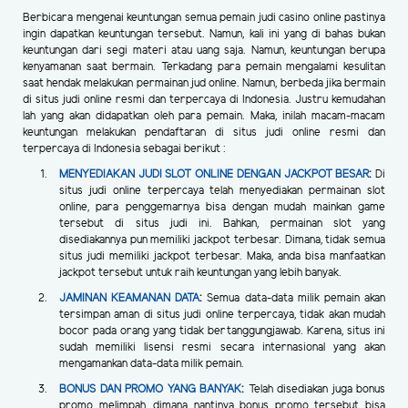
Berbicara mengenai keuntungan semua pemain judi casino online pastinya
ingin dapatkan keuntungan tersebut. Namun, kali ini yang di bahas bukan
keuntungan dari segi materi atau uang saja. Namun, keuntungan berupa
kenyamanan saat bermain. Terkadang para pemain mengalami kesulitan
saat hendak melakukan permainan jud online. Namun, berbeda jika bermain
di situs judi online resmi dan terpercaya di Indonesia. Justru kemudahan
lah yang akan didapatkan oleh para pemain. Maka, inilah macam-macam
keuntungan melakukan pendaftaran di situs judi online resmi dan
terpercaya di Indonesia sebagai berikut :
MENYEDIAKAN JUDI SLOT ONLINE DENGAN JACKPOT BESAR
:
Di
situs judi online terpercaya telah menyediakan permainan slot
online, para penggemarnya bisa dengan mudah mainkan game
tersebut di situs judi ini. Bahkan, permainan slot yang
disediakannya pun memiliki jackpot terbesar. Dimana, tidak semua
situs judi memiliki jackpot terbesar. Maka, anda bisa manfaatkan
jackpot tersebut untuk raih keuntungan yang lebih banyak.
JAMINAN KEAMANAN DATA
:
Semua data-data milik pemain akan
tersimpan aman di situs judi online terpercaya, tidak akan mudah
bocor pada orang yang tidak bertanggungjawab. Karena, situs ini
sudah memiliki lisensi resmi secara internasional yang akan
mengamankan data-data milik pemain.
BONUS DAN PROMO YANG BANYAK
:
Telah disediakan juga bonus
promo melimpah, dimana nantinya bonus promo tersebut bisa