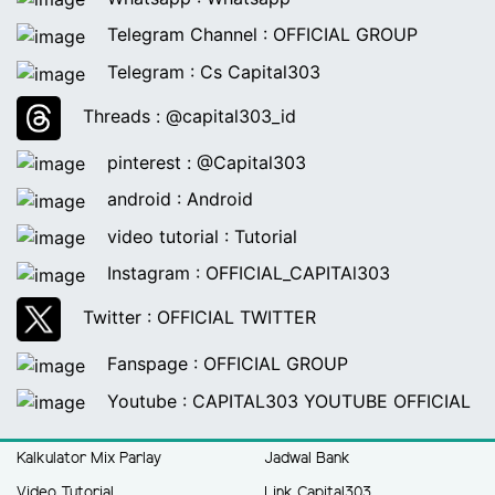
Telegram Channel : OFFICIAL GROUP
Telegram : Cs Capital303
Threads : @capital303_id
pinterest : @Capital303
android : Android
video tutorial : Tutorial
Instagram : OFFICIAL_CAPITAl303
Twitter : OFFICIAL TWITTER
Fanspage : OFFICIAL GROUP
Youtube : CAPITAL303 YOUTUBE OFFICIAL
Kalkulator Mix Parlay
Jadwal Bank
Video Tutorial
Link Capital303