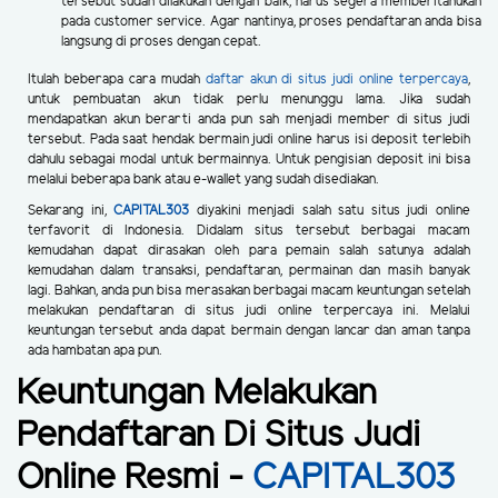
tersebut sudah dilakukan dengan baik, harus segera memberitahukan
pada customer service. Agar nantinya, proses pendaftaran anda bisa
langsung di proses dengan cepat.
Itulah beberapa cara mudah
daftar akun di situs judi online terpercaya
,
untuk pembuatan akun tidak perlu menunggu lama. Jika sudah
mendapatkan akun berarti anda pun sah menjadi member di situs judi
tersebut. Pada saat hendak bermain judi online harus isi deposit terlebih
dahulu sebagai modal untuk bermainnya. Untuk pengisian deposit ini bisa
melalui beberapa bank atau e-wallet yang sudah disediakan.
Sekarang ini,
CAPITAL303
diyakini menjadi salah satu situs judi online
terfavorit di Indonesia. Didalam situs tersebut berbagai macam
kemudahan dapat dirasakan oleh para pemain salah satunya adalah
kemudahan dalam transaksi, pendaftaran, permainan dan masih banyak
lagi. Bahkan, anda pun bisa merasakan berbagai macam keuntungan setelah
melakukan pendaftaran di situs judi online terpercaya ini. Melalui
keuntungan tersebut anda dapat bermain dengan lancar dan aman tanpa
ada hambatan apa pun.
Keuntungan Melakukan
Pendaftaran Di Situs Judi
Online Resmi -
CAPITAL303