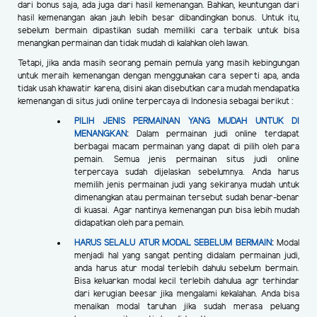
dari bonus saja, ada juga dari hasil kemenangan. Bahkan, keuntungan dari
hasil kemenangan akan jauh lebih besar dibandingkan bonus. Untuk itu,
sebelum bermain dipastikan sudah memiliki cara terbaik untuk bisa
menangkan permainan dan tidak mudah di kalahkan oleh lawan.
Tetapi, jika anda masih seorang pemain pemula yang masih kebingungan
untuk meraih kemenangan dengan menggunakan cara seperti apa, anda
tidak usah khawatir karena, disini akan disebutkan cara mudah mendapatka
kemenangan di situs judi online terpercaya di Indonesia sebagai berikut :
PILIH JENIS PERMAINAN YANG MUDAH UNTUK DI
MENANGKAN
:
Dalam permainan judi online terdapat
berbagai macam permainan yang dapat di pilih oleh para
pemain. Semua jenis permainan situs judi online
terpercaya sudah dijelaskan sebelumnya. Anda harus
memilih jenis permainan judi yang sekiranya mudah untuk
dimenangkan atau permainan tersebut sudah benar-benar
di kuasai. Agar nantinya kemenangan pun bisa lebih mudah
didapatkan oleh para pemain.
HARUS SELALU ATUR MODAL SEBELUM BERMAIN
:
Modal
menjadi hal yang sangat penting didalam permainan judi,
anda harus atur modal terlebih dahulu sebelum bermain.
Bisa keluarkan modal kecil terlebih dahulua agr terhindar
dari kerugian beesar jika mengalami kekalahan. Anda bisa
menaikan modal taruhan jika sudah merasa peluang