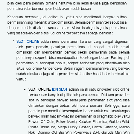
pilih oleh para pemain, dimana nantinya bisa lebih leluasa juga berpindah
permainan dan bermain pun tidak akan mudah bosan.
Keseruan bermain judi online ini yaitu bisa menikmati banyak pilihan
permainan yang menarik untuk dimainkan. Semua permainan tersebut bisa
dengan mudah di akses secara aman. Maka, inilah jenis-jenis permainan
yang disediakan oleh situs judi online terpercaya sebagai berikut :
SLOT ONLINE
adalah jenis permainan taruhan yang sangat digemari
oleh para pemain, pasalnya permainan ini sangat mudah sekali
dimainkan dan memberikan banyak sekali penawaran pada semua
pemainnya seperti bisa mendapatkan keuntungan besar. Pasalnya, di
permainan ini terdapat bonus jackpot terbesar yang disediakan oleh
situs judi online terpercaya. Selain ragam permainannya yang banyak
sudah didukung juga oleh provider slot online handal dan berkualitas
yaitu :
SLOT ONLINE
IDN SLOT
adalah salah satu provider slot online
terbaik dan banyak di pilih oleh para pemain. Didalam provider
slot ini terdapat banyak sekali jenis permainan slot yang bisa
dimainkan dengan bebas oleh para pemain. Sehingga, para
pemain pun memiliki kesempatan besar untuk raih keuntungan
banyak. Inilah macam-macam permainan di pragmatic play yaitu
Power Of Odin, Poker Mania, Kutukan Piramida, Golden Wild,
Pirate Treasure, Mega Lucky Easter, Harta Ganesha, Macan
Hoki, Domino QQ Big Win, Pokerways 234, Garuda Man, Win