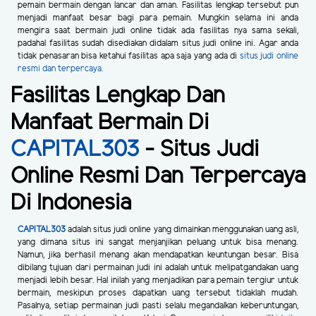
pemain bermain dengan lancar dan aman. Fasilitas lengkap tersebut pun
menjadi manfaat besar bagi para pemain. Mungkin selama ini anda
mengira saat bermain judi online tidak ada fasilitas nya sama sekali,
padahal fasilitas sudah disediakan didalam situs judi online ini. Agar anda
tidak penasaran bisa ketahui fasilitas apa saja yang ada di
situs judi online
resmi dan terpercaya.
Fasilitas Lengkap Dan
Manfaat Bermain Di
CAPITAL303
- Situs Judi
Online Resmi Dan Terpercaya
Di Indonesia
CAPITAL303
adalah situs judi online yang dimainkan menggunakan uang asli,
yang dimana situs ini sangat menjanjikan peluang untuk bisa menang.
Namun, jika berhasil menang akan mendapatkan keuntungan besar. Bisa
dibilang tujuan dari permainan judi ini adalah untuk melipatgandakan uang
menjadi lebih besar. Hal inilah yang menjadikan para pemain tergiur untuk
bermain, meskipun proses dapatkan uang tersebut tidaklah mudah.
Pasalnya, setiap permainan judi pasti selalu megandalkan keberuntungan,