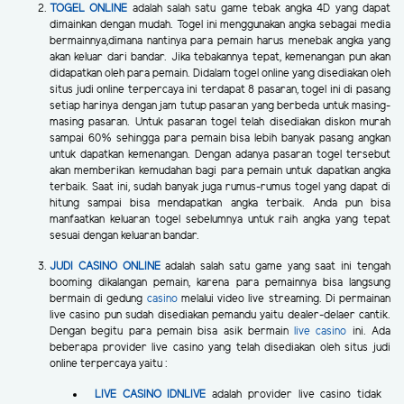
TOGEL ONLINE
adalah salah satu game tebak angka 4D yang dapat
dimainkan dengan mudah. Togel ini menggunakan angka sebagai media
bermainnya,dimana nantinya para pemain harus menebak angka yang
akan keluar dari bandar. Jika tebakannya tepat, kemenangan pun akan
didapatkan oleh para pemain. Didalam togel online yang disediakan oleh
situs judi online terpercaya ini terdapat 8 pasaran, togel ini di pasang
setiap harinya dengan jam tutup pasaran yang berbeda untuk masing-
masing pasaran. Untuk pasaran togel telah disediakan diskon murah
sampai 60% sehingga para pemain bisa lebih banyak pasang angkan
untuk dapatkan kemenangan. Dengan adanya pasaran togel tersebut
akan memberikan kemudahan bagi para pemain untuk dapatkan angka
terbaik. Saat ini, sudah banyak juga rumus-rumus togel yang dapat di
hitung sampai bisa mendapatkan angka terbaik. Anda pun bisa
manfaatkan keluaran togel sebelumnya untuk raih angka yang tepat
sesuai dengan keluaran bandar.
JUDI CASINO ONLINE
adalah salah satu game yang saat ini tengah
booming dikalangan pemain, karena para pemainnya bisa langsung
bermain di gedung
casino
melalui video live streaming. Di permainan
live casino pun sudah disediakan pemandu yaitu dealer-delaer cantik.
Dengan begitu para pemain bisa asik bermain
live casino
ini. Ada
beberapa provider live casino yang telah disediakan oleh situs judi
online terpercaya yaitu :
LIVE CASINO IDNLIVE
adalah provider live casino tidak