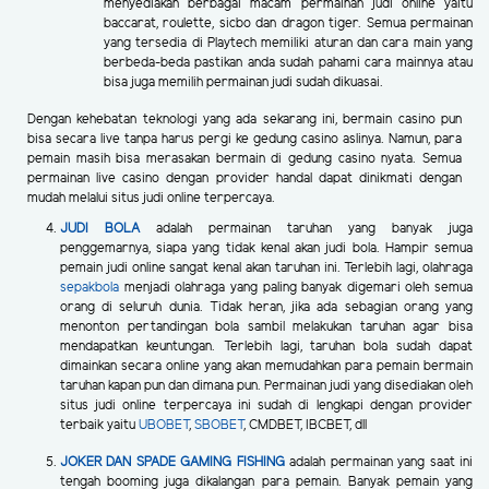
menyediakan berbagai macam permainan judi online yaitu
baccarat, roulette, sicbo dan dragon tiger. Semua permainan
yang tersedia di Playtech memiliki aturan dan cara main yang
berbeda-beda pastikan anda sudah pahami cara mainnya atau
bisa juga memilih permainan judi sudah dikuasai.
Dengan kehebatan teknologi yang ada sekarang ini, bermain casino pun
bisa secara live tanpa harus pergi ke gedung casino aslinya. Namun, para
pemain masih bisa merasakan bermain di gedung casino nyata. Semua
permainan live casino dengan provider handal dapat dinikmati dengan
mudah melalui situs judi online terpercaya.
JUDI BOLA
adalah permainan taruhan yang banyak juga
penggemarnya, siapa yang tidak kenal akan judi bola. Hampir semua
pemain judi online sangat kenal akan taruhan ini. Terlebih lagi, olahraga
sepakbola
menjadi olahraga yang paling banyak digemari oleh semua
orang di seluruh dunia. Tidak heran, jika ada sebagian orang yang
menonton pertandingan bola sambil melakukan taruhan agar bisa
mendapatkan keuntungan. Terlebih lagi, taruhan bola sudah dapat
dimainkan secara online yang akan memudahkan para pemain bermain
taruhan kapan pun dan dimana pun. Permainan judi yang disediakan oleh
situs judi online terpercaya ini sudah di lengkapi dengan provider
terbaik yaitu
UBOBET
,
SBOBET
, CMDBET, IBCBET, dll
JOKER DAN SPADE GAMING FISHING
adalah permainan yang saat ini
tengah booming juga dikalangan para pemain. Banyak pemain yang