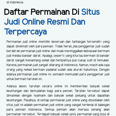
di Indonesia.
Daftar Permainan Di
Situs
Judi Online Resmi Dan
Terpercaya
Permainan judi online memiliki keseruan dan tantangan tersendiri yang
dapat dinikmati oleh para pemain. Tidak heran, jika penggemar judi sudah
beralih ke permainan judi online dan mulai meninggalkan kebiasaan bermain
judi melalui bandar darat. Apalagi, seperti yang kita tau bermain di bandar
darat sangat menantang sekali dan tempatnya pun cukup sulit di temukan.
Karena, permainan judi sangat dilarang di Indonesia. Namun, masih ada saja
orang yang nekad bermain padahal sudah ada aturan hukumnya. Dengan
adanya permainan judi online ini semakin memudah para penggemar judi
untuk bermain taruhan ini.
Adanya akses taruhan secara online ini memberikan banyak sekali
keuntungan dan kemudahan bagi para peman. Taruhan tersebut dapat
dimainkan dengan nyamann dan banyak sekali peluang untuk dapatkan
keuntungan. Pasalnya, di setiap permainan judi online yang disediakan oleh
situs judi ini adalah permainan judi online yang sangat terkenal di kalangan
para pemain Indonesia. Semua pemain akan merasa senang akan
permainan tersebut. Terdapat banyak sekali jenis permainan yang bisa di