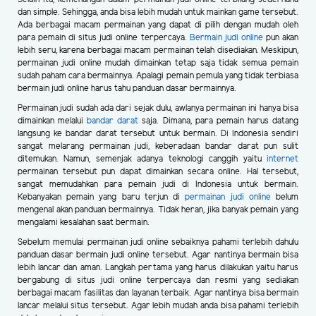
dan simple. Sehingga, anda bisa lebih mudah untuk mainkan game tersebut.
Ada berbagai macam permainan yang dapat di pilih dengan mudah oleh
para pemain di situs judi online terpercaya.
Bermain judi online
pun akan
lebih seru, karena berbagai macam permainan telah disediakan. Meskipun,
permainan judi online mudah dimainkan tetap saja tidak semua pemain
sudah paham cara bermainnya. Apalagi pemain pemula yang tidak terbiasa
bermain judi online harus tahu panduan dasar bermainnya.
Permainan judi sudah ada dari sejak dulu, awlanya permainan ini hanya bisa
dimainkan melalui
bandar darat
saja. Dimana, para pemain harus datang
langsung ke bandar darat tersebut untuk bermain. Di Indonesia sendiri
sangat melarang permainan judi, keberadaan bandar darat pun sulit
ditemukan. Namun, semenjak adanya teknologi canggih yaitu
internet
permainan tersebut pun dapat dimainkan secara online. Hal tersebut,
sangat memudahkan para pemain judi di Indonesia untuk bermain.
Kebanyakan pemain yang baru terjun di
permainan judi online
belum
mengenal akan panduan bermainnya. Tidak heran, jika banyak pemain yang
mengalami kesalahan saat bermain.
Sebelum memulai permainan judi online sebaiknya pahami terlebih dahulu
panduan dasar bermain judi online tersebut. Agar nantinya bermain bisa
lebih lancar dan aman. Langkah pertama yang harus dilakukan yaitu harus
bergabung di situs judi online terpercaya dan resmi yang sediakan
berbagai macam fasilitas dan layanan terbaik. Agar nantinya bisa bermain
lancar melalui situs tersebut. Agar lebih mudah anda bisa pahami terlebih