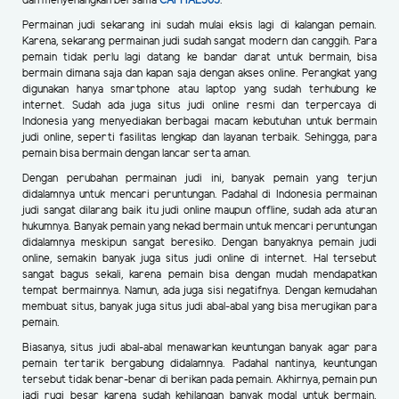
dan menyenangkan bersama
CAPITAL303
.
Permainan judi sekarang ini sudah mulai eksis lagi di kalangan pemain.
Karena, sekarang permainan judi sudah sangat modern dan canggih. Para
pemain tidak perlu lagi datang ke bandar darat untuk bermain, bisa
bermain dimana saja dan kapan saja dengan akses online. Perangkat yang
digunakan hanya smartphone atau laptop yang sudah terhubung ke
internet. Sudah ada juga situs judi online resmi dan terpercaya di
Indonesia yang menyediakan berbagai macam kebutuhan untuk bermain
judi online, seperti fasilitas lengkap dan layanan terbaik. Sehingga, para
pemain bisa bermain dengan lancar serta aman.
Dengan perubahan permainan judi ini, banyak pemain yang terjun
didalamnya untuk mencari peruntungan. Padahal di Indonesia permainan
judi sangat dilarang baik itu judi online maupun offline, sudah ada aturan
hukumnya. Banyak pemain yang nekad bermain untuk mencari peruntungan
didalamnya meskipun sangat beresiko. Dengan banyaknya pemain judi
online, semakin banyak juga situs judi online di internet. Hal tersebut
sangat bagus sekali, karena pemain bisa dengan mudah mendapatkan
tempat bermainnya. Namun, ada juga sisi negatifnya. Dengan kemudahan
membuat situs, banyak juga situs judi abal-abal yang bisa merugikan para
pemain.
Biasanya, situs judi abal-abal menawarkan keuntungan banyak agar para
pemain tertarik bergabung didalamnya. Padahal nantinya, keuntungan
tersebut tidak benar-benar di berikan pada pemain. Akhirnya, pemain pun
jadi rugi besar karena sudah kehilangan banyak modal untuk bermain.