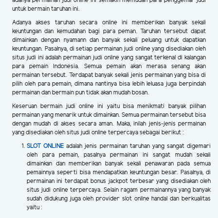
adanya permainan judi online ini semakin memudah para penggemar judi
untuk bermain taruhan ini.
Adanya akses taruhan secara online ini memberikan banyak sekali
keuntungan dan kemudahan bagi para peman. Taruhan tersebut dapat
dimainkan dengan nyamann dan banyak sekali peluang untuk dapatkan
keuntungan. Pasalnya, di setiap permainan judi online yang disediakan oleh
situs judi ini adalah permainan judi online yang sangat terkenal di kalangan
para pemain Indonesia. Semua pemain akan merasa senang akan
permainan tersebut. Terdapat banyak sekali jenis permainan yang bisa di
pilih oleh para pemain, dimana nantinya bisa lebih leluasa juga berpindah
permainan dan bermain pun tidak akan mudah bosan.
Keseruan bermain judi online ini yaitu bisa menikmati banyak pilihan
permainan yang menarik untuk dimainkan. Semua permainan tersebut bisa
dengan mudah di akses secara aman. Maka, inilah jenis-jenis permainan
yang disediakan oleh situs judi online terpercaya sebagai berikut :
SLOT ONLINE
adalah jenis permainan taruhan yang sangat digemari
oleh para pemain, pasalnya permainan ini sangat mudah sekali
dimainkan dan memberikan banyak sekali penawaran pada semua
pemainnya seperti bisa mendapatkan keuntungan besar. Pasalnya, di
permainan ini terdapat bonus jackpot terbesar yang disediakan oleh
situs judi online terpercaya. Selain ragam permainannya yang banyak
sudah didukung juga oleh provider slot online handal dan berkualitas
yaitu :