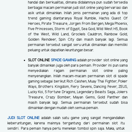
handal dan berkualitas, dimana didalamnya pun sudah tersedia
berbagai macam permainan judi slot online yang bervariasi dan
asik untuk dimainkan. Inilah jenis permainan yang ada di top
trend gaming diantaranya Royal Rumble, Hachis Quest Of
Heroes, Pirate Treasure, Jorgen From Bergen, Mega Phoenix,
Five Princesses, Storm of Egypt, Sea God, Wild West H5, Book
of the West, Wild Land, Grockels Cauldron, Rainbow Gold,
Golden Reindeer, Spin City dan masih banyak lagi. Semua
permainan tersebut sangat seru untuk dimainkan dan memiliki
peluang untuk dapatkan keuntungan besar.
SLOT ONLINE
SPADE GAMING
adalah provider slot online yang
banyak dimainkan juga oleh para pemain. Provider ini pun sama
menyediakan ragam permainan slot online paling
menyenangkan. Inilah macam-macam permainan slot di spade
gaming sebagai berikut Rich Caishen, Muay Thai Fighter, Poker
Ways, Brothers Kingdom, Fiery Sevens, Dancing Fever, ZEUS,
Lucky Koi, 5 Fortune Dragons, Legendary Beasts Saga, Jokers
Treasure, Crazy Bomber, Mayan Gems, Gold Panther dan
masih banyak lagi. Semua permainan tersebut sudah bisa
dimainkan dengan mudah oleh semua pemain.
JUDI SLOT ONLINE
adalah salah satu game yang sangat mengandalkan
keberuntungan, karena mainnya tergantung dari permainan slot itu
sendiri. Para pemain hanya perlu menekan tombol spin saja. Maka, untuk