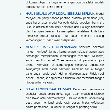
di kuasai. Agar nantinya kemenangan pun bisa lebih mudah
didapatkan oleh para pemain.
HARUS SELALU ATUR MODAL SEBELUM BERMAIN
:
Modal
menjadi hal yang sangat penting didalam permainan judi,
anda harus atur modal terlebih dahulu sebelum bermain.
Bisa keluarkan modal kecil terlebih dahulua agr terhindar
dari kerugian beesar jika mengalami kekalahan. Anda bisa
menaikan modal taruhan jika sudah merasa peluang
kemenangan itu pasti akan didapatkan.
MEMBUAT TARGET KEMENANGAN
:
Sebelum bermain
harus membuat target kemenangan sebagai acuan atau
semangat memperoleh kemenangan tersebut. Misalnya,
anda memiliki target 2 kemenangan di permainan judi
online. Kemudian, 2 kemenangan tersebut didapatkan
selanjutnya anda harus berhenti bermain sesuai target
yang sudah anda buat. Hal ini dilakukan agar tidak rugi
besar. Karena, setiap pemain tidak mudah membuat target
hingga akhirnya kalah.
SELALU FOKUS SAAT BERMAIN
:
Pada saat bermain di
usahakan untuk selalu fokus agar tidak mudah dikalahkan
oleh lawan atau permainannya. Jika konsentrasi anda hilang
pasti akan membuat anda kalah besar. Maka, kefokusan
dalam permainan judi online ini sangat di penting sekali.